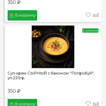
350
₽
В корзину
в наличии
Суп-крем СЫРНЫЙ с беконом "Попробуй",
уп.220гр.
350
₽
В корзину