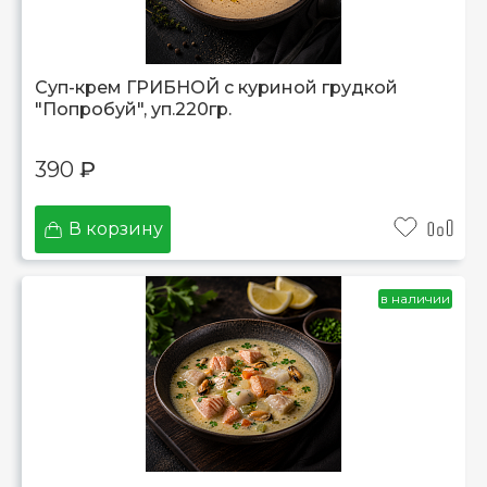
Суп-крем ГРИБНОЙ с куриной грудкой
"Попробуй", уп.220гр.
390
₽
В корзину
в наличии