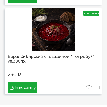
в наличии
Борщ Сибирский с говядиной "Попробуй",
уп.300гр.
290
₽
В корзину