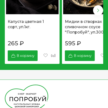
Капуста цветная 1
Мидии в створках в
сорт, уп.1кг.
сливочном соусе
"Попробуй", уп.300гр
265
₽
595
₽
В корзину
В корзину