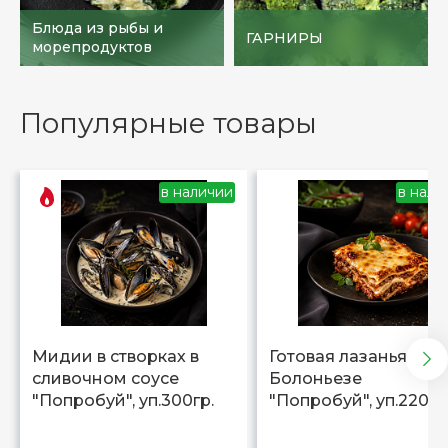
Блюда из рыбы и
ГАРНИРЫ
морепродуктов
Популярные товары
в наличии
в нали
Мидии в створках в
Готовая лазанья
сливочном соусе
Болоньезе
"Попробуй", уп.300гр.
"Попробуй", уп.220гр