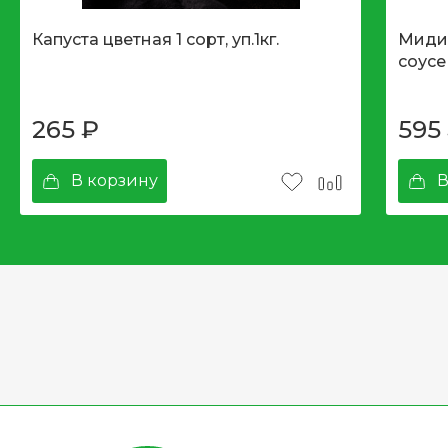
Капуста цветная 1 сорт, уп.1кг.
Мидии
соусе
265
₽
595
В корзину
В