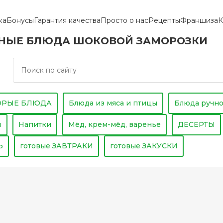
ка
Бонусы
Гарантия качества
Просто о нас
Рецепты
Франшиза
К
НЫЕ БЛЮДА ШОКОВОЙ ЗАМОРОЗКИ
ТОРЫЕ БЛЮДА
Блюда из мяса и птицы
Блюда ручно
Вареники
ы
Напитки
Мёд, крем-мёд, варенье
ДЕСЕРТЫ
Равиоли
Чай, кофе, кисель
Пастила и
Ь
готовые ЗАВТРАКИ
готовые ЗАКУСКИ
Паровые аз
Вода, морсы, соки, лимонады
Веган и Ке
Чебуреки
Десерты П
Манты, хин
Банкейки, 