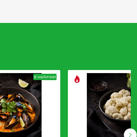
 гёдза
в наличии