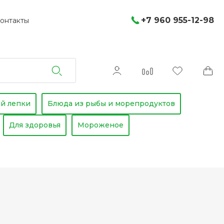
+7 960 955-12-98
онтакты
й лепки
Блюда из рыбы и морепродуктов
Для здоровья
Мороженое
 фруктовые конфеты
иатские пирожки
то десерты
П без сахара
кали
маффины, торты, пирожные, макаронсы