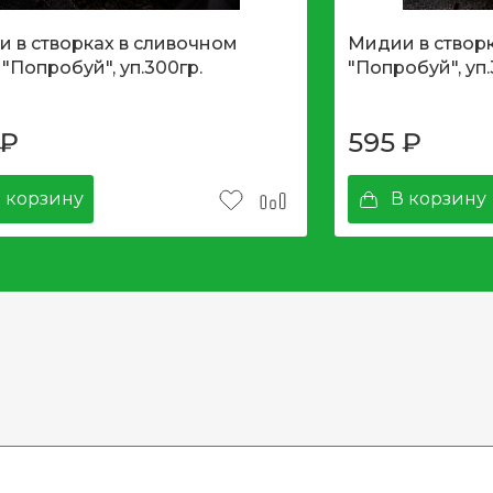
 в створках в сливочном
Мидии в створк
 "Попробуй", уп.300гр.
"Попробуй", уп.
₽
595
₽
 корзину
В корзину