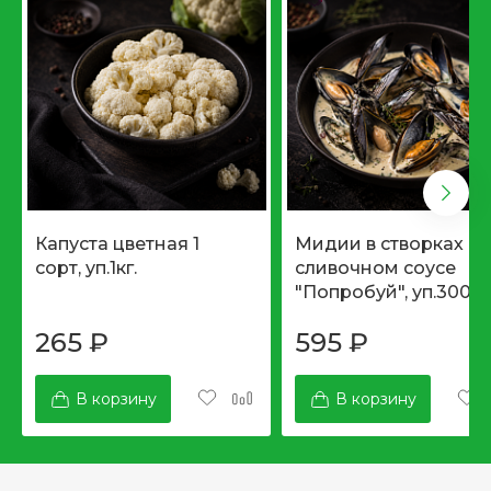
Капуста цветная 1
Мидии в створках в
сорт, уп.1кг.
сливочном соусе
"Попробуй", уп.300гр
265
₽
595
₽
В корзину
В корзину